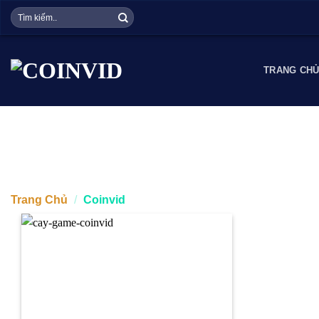
Skip
to
content
TRANG CH
Trang Chủ
/
Coinvid