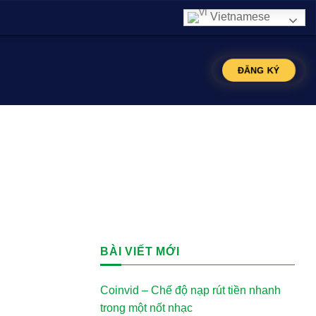
Vietnamese
ĐĂNG KÝ
BÀI VIẾT MỚI
Coinvid – Chế độ nạp rút tiền nhanh
trong một nốt nhạc