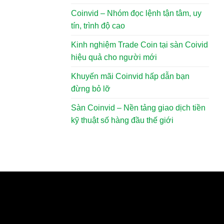
Coinvid – Nhóm đọc lệnh tận tâm, uy
tín, trình độ cao
Kinh nghiệm Trade Coin tại sàn Coivid
hiệu quả cho người mới
Khuyến mãi Coinvid hấp dẫn bạn
đừng bỏ lỡ
Sàn Coinvid – Nền tảng giao dịch tiền
kỹ thuật số hàng đầu thế giới